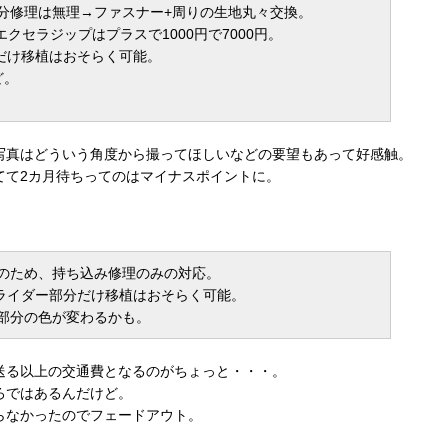
分修理は無理→ファスナー+周りの生地丸々交換。
エクセラジップはプラスで1000円で7000円。
分だけ移植はおそらく可能。
ど。
写真はどういう角度から撮ってほしいなどの要望もあって好感触。
てて2カ月待ちってのはマイナスポイントに。
のため、持ち込み修理のみの対応。
スライダー部分だけ移植はおそらく可能。
部分の色が変わるかも。
送る以上の交通費となるのがちょっと・・・。
ろではあるんだけど。
らなかったのでフェードアウト。