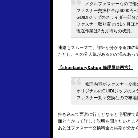
メタルファスナーなので部
ファスナー交換料金は6000円+
GUIDIジップのスライダー部
ファスナー取り寄せは1ヶ月ほ
現在作業は2カ月待ちの状態。
連絡もスムーズで、詳細が分かる追加の
ただし、その分人気があるのか混みあっ
【shoefactory&shop 修理屋＠西宮】
修理内容がファスナー交換
オリジナルのGUIDIジップの
ファスナー丸々交換なので布地
持ち込みで西宮に行くとなると宅配便で
面と向かって詳しく説明を聞きたいとこ
あとはファスナー交換料金と納期が分か