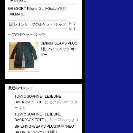
GREGORY Pilgrim Surf+Supply別注
TAILMATE
レミ
レリ
ーフのポケットTシャツ
Barbour BEAMS PLUS
別注 ハイスペック ボー
ダー
最近のコメント
TUMI x SOPHNET LEJEUNE
BACKPACK TOTE
に
ガクブルマイスタ
ー
より
TUMI x SOPHNET LEJEUNE
BACKPACK TOTE
に
Stan Cheong
より
BRIEFING×BEAMS PLUS 別注 “NEO
B4 LINER” NAVY
に
到着！