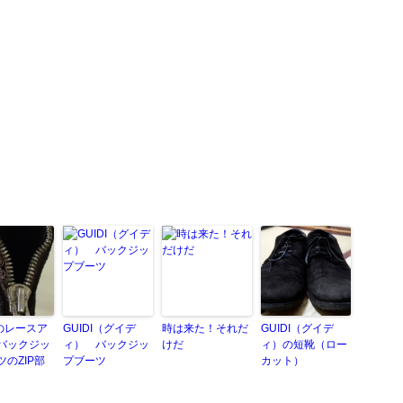
Iのレースア
GUIDI（グイデ
時は来た！それだ
GUIDI（グイデ
バックジッ
ィ） バックジッ
けだ
ィ）の短靴（ロー
のZIP部
プブーツ
カット）