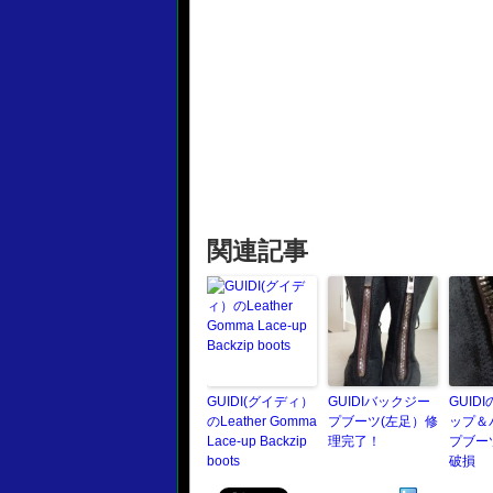
関連記事
GUIDI(グイディ）
GUIDIバックジー
GUID
のLeather Gomma
プブーツ(左足）修
ップ＆
Lace-up Backzip
理完了！
プブーツ
boots
破損