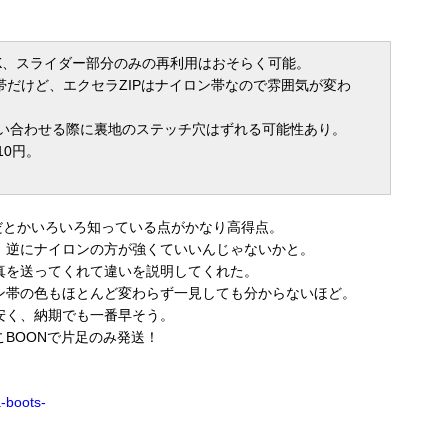
K、スライダー部分のみの再利用はおそらく可能。
綿帯だけど、エクセラZIPはナイロン帯なので雰囲気が変わ
い合わせる際に裏地のステッチ穴はずれる可能性あり。
10円。
帯だとかいろいろ知っている点がかなり高得点。
、逆にナイロンの方が強くていいんじゃないかと。
真を送ってくれて違いを説明してくれた。
ン帯の色もほとんど変わらず一見しても分からないほど。
安く、納期でも一番早そう。
BOONで片足のみ発送！