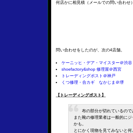
何店かに相見積（メールでの問い合わせ
問い合わせをしたのが、次の4店舗。
ケーニッヒ・デア・マイスター＠渋谷
shoefactory&shop 修理屋＠西宮
トレーディングポスト＠神戸
くつ修理・合カギ なかじま＠堺
【トレーディングポスト】
布の部分が切れているので
また靴の修理業者は一般的にジ
かも。
とにかく現物を見てみないと何