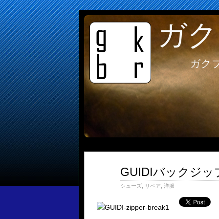
ガク
ガク
GUIDIバック
1月
27
2014
シューズ
,
リペア
,
洋服