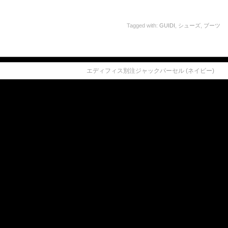
Tagged with:
GUIDI
,
シューズ
,
ブーツ
エディフィス別注ジャックパーセル (ネイビー)