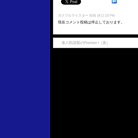
ガクブルマイスター
投稿 @12:10 PM
現在コメント投稿は停止しております。
泰八郎謹製のPremier I（黒）