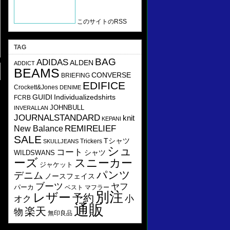
このサイトのRSS
TAG
BAG
ADIDAS
ALDEN
ADDICT
BEAMS
CONVERSE
BRIEFING
EDIFICE
Crockett&Jones
DENIME
GUIDI
Individualizedshirts
FCRB
JOHNBULL
INVERALLAN
JOURNALSTANDARD
knit
KEPANI
REMIRELIEF
New Balance
SALE
Tシャツ
Trickers
SKULLJEANS
シュ
コート
シャツ
WILDSWANS
ーズ
スニーカー
ジャケット
パンツ
デニム
ノースフェイス
ブーツ
ヤフ
パーカ
ベスト
マフラー
別注
レザー
予約
小
オク
通販
楽天
物
無印良品