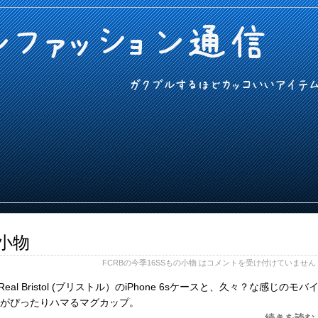
ルファッション通信
ガクブルするほどカッコいいアイテ
の小物
FCRBの今季16SSもの小物 は
コメントを受け付けていません
eal Bristol (ブリストル）のiPhone 6sケースと、久々？な感じのモバ
がぴったりハマるマグカップ。