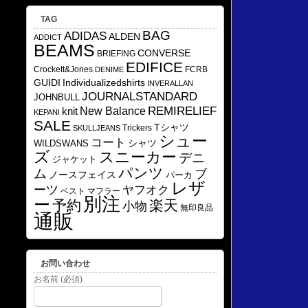
TAG
BAG
ADIDAS
ALDEN
ADDICT
BEAMS
CONVERSE
BRIEFING
EDIFICE
Crockett&Jones
FCRB
DENIME
GUIDI
Individualizedshirts
INVERALLAN
JOURNALSTANDARD
JOHNBULL
REMIRELIEF
knit
New Balance
KEPANI
SALE
Tシャツ
Trickers
SKULLJEANS
シュー
コート
シャツ
WILDSWANS
ズ
スニーカー
デニ
ジャケット
パンツ
ム
ブ
ノースフェイス
パーカ
レザ
ーツ
ヤフオク
ベスト
マフラー
別注
ー
予約
楽天
小物
無印良品
通販
お問い合わせ
お名前 (必須)