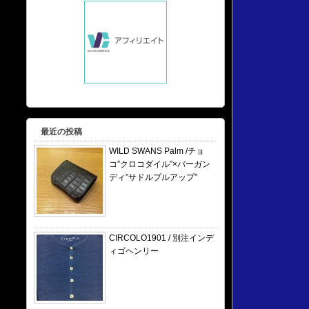
最近の投稿
WILD SWANS Palm /チョ
コ”クロコダイル”×バーガン
ディ”サドルプルアップ”
CIRCOLO1901 / 別注インデ
ィゴヘンリー