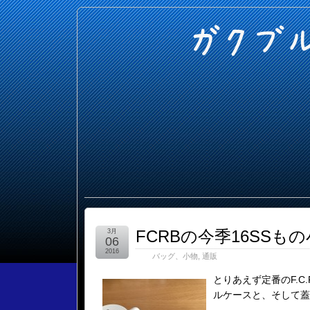
ガクブ
FCRBの今季16SSも
3月
06
2016
バッグ、小物
,
通販
とりあえず定番のF.C.R
ルケースと、そして蓋