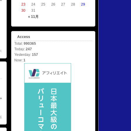
»
23
24
25
26
27
28
29
30
31
« 11月
Access
Total:
990365
Today:
247
ス
Yesterday:
157
Now:
1
»
販