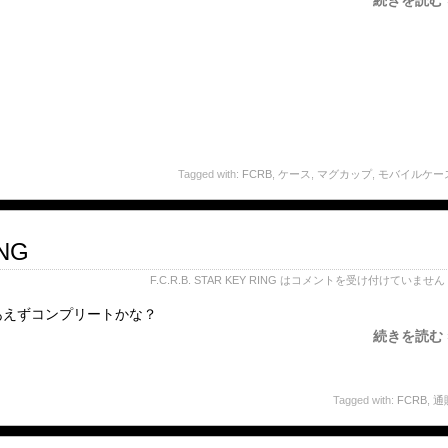
続きを読む 
Tagged with:
FCRB
,
ケース
,
マグカップ
,
モバイルケー
ING
F.C.R.B. STAR KEY RING は
コメントを受け付けていません
あえずコンプリートかな？
続きを読む 
Tagged with:
FCRB
,
通