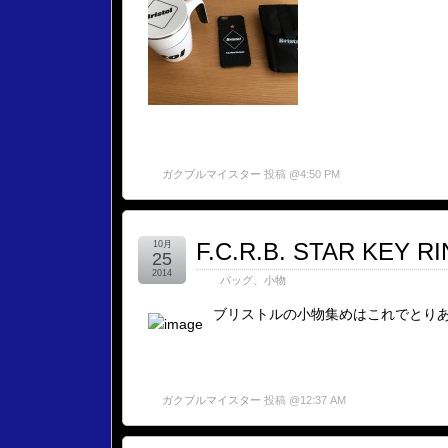
ガクブルマイスター
投稿 @4:50 PM
F.C.R.B. STAR KEY R
10月
25
2014
バッグ、小物
ブリストルの小物集めはこれでとり
ガクブルマイスター
投稿 @12:37 AM