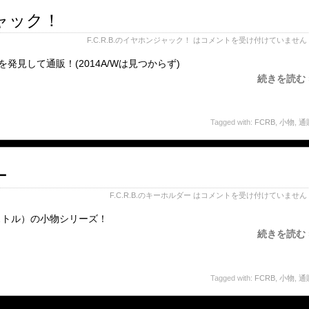
ジャック！
F.C.R.B.のイヤホンジャック！ は
コメントを受け付けていません
物を発見して通販！(2014A/Wは見つからず)
続きを読む 
Tagged with:
FCRB
,
小物
,
通
ー
F.C.R.B.のキーホルダー は
コメントを受け付けていません
ストル）の小物シリーズ！
続きを読む 
Tagged with:
FCRB
,
小物
,
通