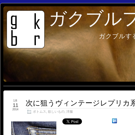
ガクブル
ガクブルす
次に狙うヴィンテージレプリカ
1月
11
2014
ボトムス
,
欲しいもの
,
洋服