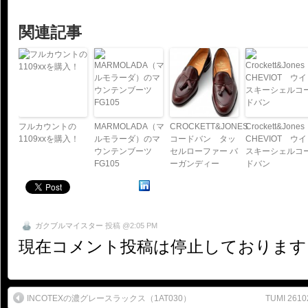
関連記事
フルカウントの
MARMOLADA（マ
CROCKETT&JONES
Crockett&Jones
1109xxを購入！
ルモラーダ）のマ
コードバン タッ
CHEVIOT ウイ
ウンテンブーツ
セルローファー バ
スキーシェルコ
FG105
ーガンディー
ドバン
ガクブルマイスター
投稿 @2:05 PM
現在コメント投稿は停止しております
INCOTEXの濃グレースラックス（1AT030）
TUMI 