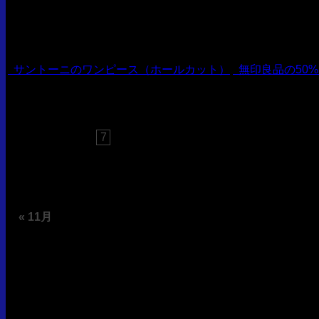
現在コメ
ント投稿は停止しております
サントーニのワンピース（ホールカット）
無印良品の50
2026年8月
日
月
火
水
木
金
土
1
2
3
4
5
6
7
8
9
10
11
12
13
14
15
16
17
18
19
20
21
22
23
24
25
26
27
28
29
30
31
« 11月
Access
Total:
990589
Today:
112
Yesterday:
148
Now:
0