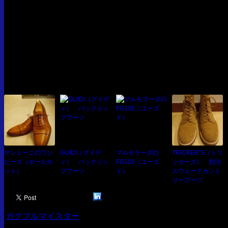
関連記事
サントーニのワン
GUIDI（グイデ
マルモラーダの
TRICKER’S（トリ
ピース（ホールカ
ィ） バックジッ
FG105（ユーズ
ッカーズ） 別注
ット）
プブーツ
ド）
スウェードカント
リーブーツ
ガクブルマイスター
投稿 @12:11 PM
T