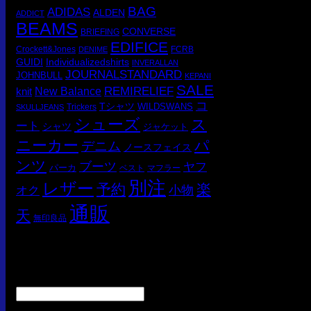
BAG
ADIDAS
ALDEN
ADDICT
BEAMS
CONVERSE
BRIEFING
EDIFICE
Crockett&Jones
FCRB
DENIME
GUIDI
Individualizedshirts
INVERALLAN
JOURNALSTANDARD
JOHNBULL
KEPANI
SALE
REMIRELIEF
knit
New Balance
コ
Tシャツ
WILDSWANS
Trickers
SKULLJEANS
シューズ
ス
ート
シャツ
ジャケット
ニーカー
パ
デニム
ノースフェイス
ンツ
ブーツ
ヤフ
パーカ
ベスト
マフラー
別注
レザー
予約
楽
小物
オク
通販
天
無印良品
お問い合わせ
お名前 (必須)