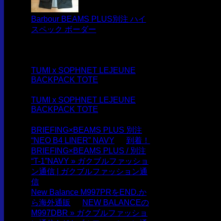
Barbour BEAMS PLUS別注 ハイ
スペック ボーダー
最近のコメント
TUMI x SOPHNET LEJEUNE
BACKPACK TOTE
に
ガクブルマ
イスター
より
TUMI x SOPHNET LEJEUNE
BACKPACK TOTE
に
Stan
Cheong
より
BRIEFING×BEAMS PLUS 別注
“NEO B4 LINER” NAVY
に
到着！
BRIEFING×BEAMS PLUS / 別注
“T-1”NAVY » ガクブルファッショ
ン通信 | ガクブルファッション通
信
より
New Balance M997PRをEND.か
ら海外通販
に
NEW BALANCEの
M997DBR » ガクブルファッショ