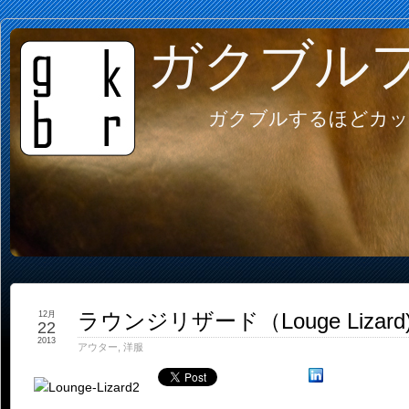
ガクブル
ガクブルするほどカッ
ラウンジリザード（Louge Liza
12月
22
2013
アウター
,
洋服