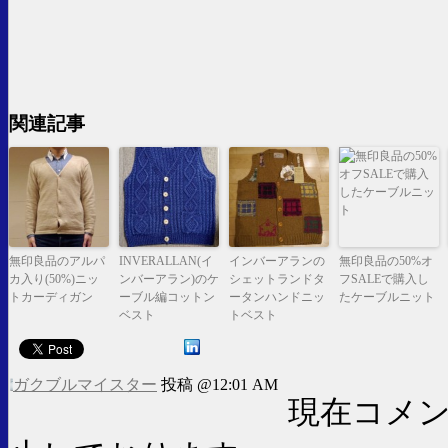
関連記事
無印良品のアルパ
INVERALLAN(イ
インバーアランの
無印良品の50%オ
カ入り(50%)ニッ
ンバーアラン)のケ
シェットランドタ
フSALEで購入し
トカーディガン
ーブル編コットン
ータンハンドニッ
たケーブルニット
ベスト
トベスト
ガクブルマイスター
投稿 @12:01 AM
現在コメ