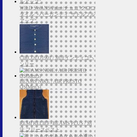
WILD SWANS Palm /チョコ”クロコ
ダイル”×バーガンディ”サドルプル
アップ”
CIRCOLO1901 / 別注インディゴヘ
ンリー
BEAMS NIKE / AIR PRESTO
QS(Men’s)
REMI RELIEF×BEAMS PLUS / 別
注 フリースベスト