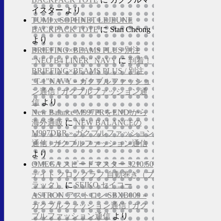
イスター
より
TUMI x SOPHNET LEJEUNE
BACKPACK TOTE
に
Stan Cheong
より
BRIEFING×BEAMS PLUS 別注
“NEO B4 LINER” NAVY
に
到着！
BRIEFING×BEAMS PLUS / 別注
“T-1”NAVY » ガクブルファッショ
ン通信 | ガクブルファッション通
信
より
New Balance M997PRをEND.から
海外通販
に
NEW BALANCEの
M997DBR » ガクブルファッション
通信 | ガクブルファッション通信
より
OMEGA スピードマスター 3210.50
デイト クロノグラフ 自動巻き（ブ
ラック）
に
SEIKO セイコー
ASTRON アストロン SBXB009 »
ガクブルファッション通信 | ガク
ブルファッション通信
より