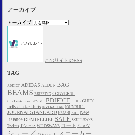
アーカイブ
アーカイブ
このサイトのRSS
TAG
BAG
ADIDAS
ALDEN
ADDICT
BEAMS
CONVERSE
BRIEFING
EDIFICE
GUIDI
Crockett&Jones
FCRB
DENIME
Individualizedshirts
JOHNBULL
INVERALLAN
JOURNALSTANDARD
New
knit
KEPANI
SALE
REMIRELIEF
Balance
SKULLJEANS
コート
Tシャツ
シャツ
Trickers
WILDSWANS
シューズ
スニーカー
ジャケット