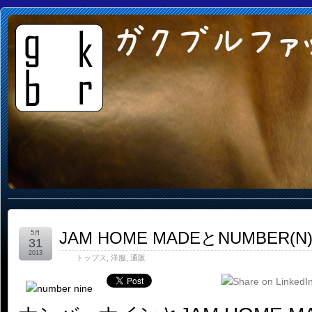
ガクブルファ
JAM HOME MADEとNUMBER
5月
31
2013
トップス
,
洋服
,
通販