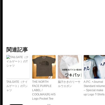
関連記事
TAILGATE（テイ
THE NORTH
脇汗かきのリーサ
A.P.C. ×Journal
ルゲート）のTシ
FACE PURPLE
ルウエポン
Standard relume
ャツ
LABEL /
– Special make
COOLMAX(R) H/S
up Logo T-Shirts
Logo Pocket Tee